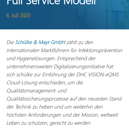
6. Juli 2023
Die
Schülke & Mayr GmbH
zählt zu den
internationalen Marktführern für Infektionsprävention
und Hygienelösungen. Entsprechend der
unternehmensweiten Digitalisierungsinitiative hat
sich schülke zur Einführung der DHC VISION eQMS
Cloud-Lösung entschieden, um die
Qualitätsmanagement- und
Qualitätssicherungsprozesse auf den neuesten Stand
der Technik zu heben und um weiterhin den
höchsten Anforderungen und der Mission, weltweit
Leben zu schützen, gerecht zu werden.