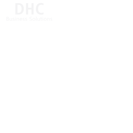
Klinische Studien digital
dokumentieren: 4TEEN4
Pharmaceuticals setzt
auf DHC VISION eTMF