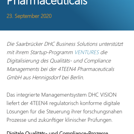
23. September 2020
Die Saarbrücker DHC Business Solutions unterstützt
mit ihrem Startup-Programm
VENTURES
die
Digitalisierung des Qualitäts- und Compliance
Managements bei der 4TEEN4 Pharmaceuticals
GmbH aus Hennigsdorf bei Berlin.
Das integrierte Managementsystem DHC VISION
liefert der 4TEEN4 regulatorisch konforme digitale
Lösungen für die Steuerung ihrer forschungsnahen
Prozesse und zukünftiger klinischer Prüfungen.
Digitale Qualitäts- und Compliance-Prozesse