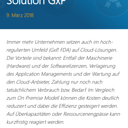
9. März 2018
Immer mehr Unternehmen setzen auch im hoch-
regulierten Umfeld (GxP, FDA) auf Cloud-Lösungen.
Die Vorteile sind bekannt: Entfall der Maschinerie
(Hardware) und der Softwarelizenzen, Verlagerung
des Application Managements und der Wartung auf
den Cloud-Anbieter, Zahlung nur noch nach
tatsächlichem Verbrauch bzw. Bedarf. Im Vergleich
zum On Premise Modell können die Kosten deutlich
reduziert und dabei die Effizienz gesteigert werden.
Auf Überkapazitäten oder Ressourcenengpässe kann
kurzfristig reagiert werden.