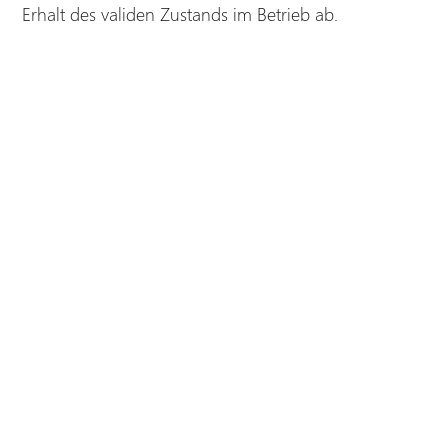
Erhalt des validen Zustands im Betrieb ab.
© 2026 DHC Business Solutions GmbH & Co. KG