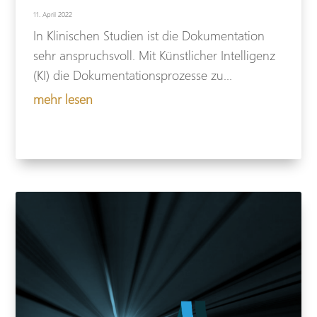
11. April 2022
In Klinischen Studien ist die Dokumentation
sehr anspruchsvoll. Mit Künstlicher Intelligenz
(KI) die Dokumentationsprozesse zu...
mehr lesen