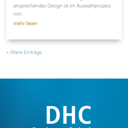
ansprechendes Design ist im Auswahlprozess
von...
mehr lesen
« Ältere Einträge